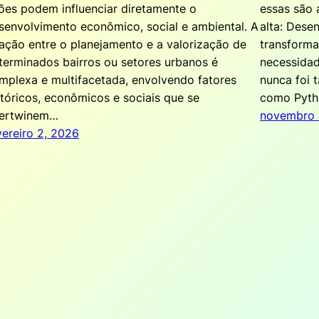
ões podem influenciar diretamente o
essas são 
senvolvimento econômico, social e ambiental. A
alta: Dese
lação entre o planejamento e a valorização de
transforma
terminados bairros ou setores urbanos é
necessidad
mplexa e multifacetada, envolvendo fatores
nunca foi 
stóricos, econômicos e sociais que se
como Pyth
tertwinem…
novembro 
vereiro 2, 2026