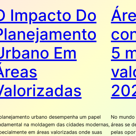
O Impacto Do
Áre
Planejamento
con
Urbano Em
5 m
Áreas
val
Valorizadas
20
planejamento urbano desempenha um papel
No mundo 
ndamental na moldagem das cidades modernas,
áreas se d
pecialmente em áreas valorizadas onde suas
pelas opo