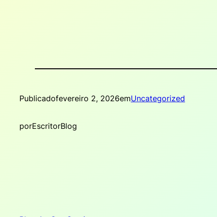
Publicado
fevereiro 2, 2026
em
Uncategorized
por
EscritorBlog