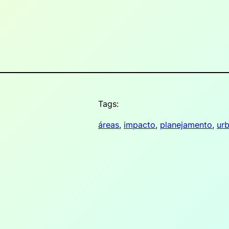
Tags:
áreas
, 
impacto
, 
planejamento
, 
ur