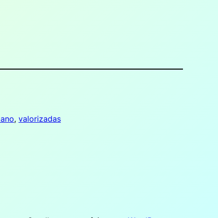
bano
, 
valorizadas