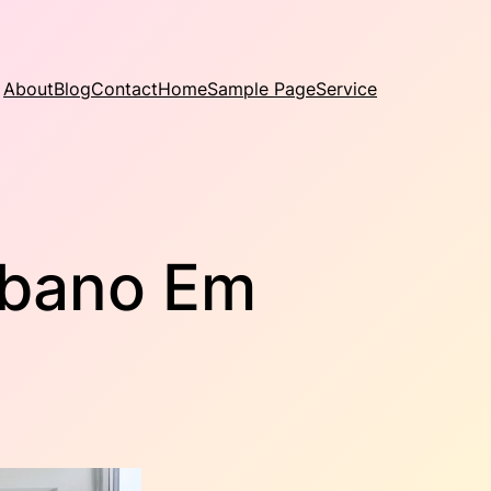
About
Blog
Contact
Home
Sample Page
Service
rbano Em