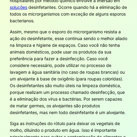
hospitalares por método químico envolve a imersão em
soluções
desinfetantes. Ocorre quando há a eliminação de
todos os microrganismos com exceção de alguns esporos
bacterianos.
Assim, mesmo que o esporo do microrganismo resista a
ação do desinfetante, esse continua sendo o melhor aliado
na limpeza e higiene de espaços. Caso você não tenha
animais domésticos, pode usar os produtos da sua
preferência para fazer a desinfecção. Caso você
considere necessário, pode utilizar no processo de
lavagem a água sanitária (no caso de roupas brancas) ou
um alvejante à base de oxigênio (para roupas coloridas).
Os desinfetantes são muito úteis na limpeza doméstica,
porque realizam um processo chamado desinfecção, que
é a eliminação dos vírus e bactérias. Por serem capazes
de matar germes, os alvejantes são produtos
desinfetantes, mas nem todo desinfetante é um alvejante.
Siga as instruções do rótulo para deixar os vegetais de
molho, diluindo o produto em água. Isso é importante
principalmente para evitar a contaminação de alimentos e