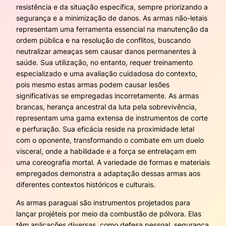
resistência e da situação específica, sempre priorizando a
segurança e a minimização de danos. As armas não-letais
representam uma ferramenta essencial na manutenção da
ordem pública e na resolução de conflitos, buscando
neutralizar ameaças sem causar danos permanentes à
saúde. Sua utilização, no entanto, requer treinamento
especializado e uma avaliação cuidadosa do contexto,
pois mesmo estas armas podem causar lesões
significativas se empregadas incorretamente. As armas
brancas, herança ancestral da luta pela sobrevivência,
representam uma gama extensa de instrumentos de corte
e perfuração. Sua eficácia reside na proximidade letal
com o oponente, transformando o combate em um duelo
visceral, onde a habilidade e a força se entrelaçam em
uma coreografia mortal. A variedade de formas e materiais
empregados demonstra a adaptação dessas armas aos
diferentes contextos históricos e culturais.
As armas paraguai são instrumentos projetados para
lançar projéteis por meio da combustão de pólvora. Elas
têm aplicações diversas, como defesa pessoal, segurança