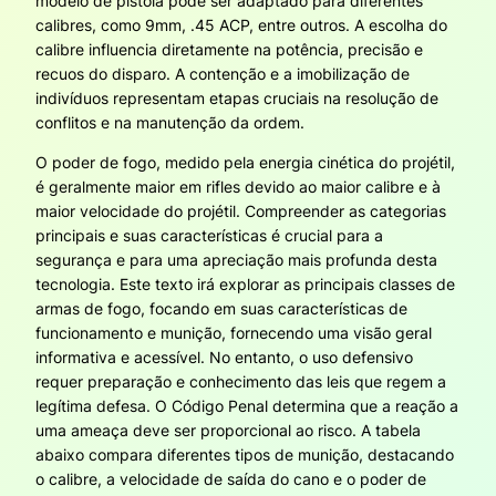
modelo de pistola pode ser adaptado para diferentes
calibres, como 9mm, .45 ACP, entre outros. A escolha do
calibre influencia diretamente na potência, precisão e
recuos do disparo. A contenção e a imobilização de
indivíduos representam etapas cruciais na resolução de
conflitos e na manutenção da ordem.
O poder de fogo, medido pela energia cinética do projétil,
é geralmente maior em rifles devido ao maior calibre e à
maior velocidade do projétil. Compreender as categorias
principais e suas características é crucial para a
segurança e para uma apreciação mais profunda desta
tecnologia. Este texto irá explorar as principais classes de
armas de fogo, focando em suas características de
funcionamento e munição, fornecendo uma visão geral
informativa e acessível. No entanto, o uso defensivo
requer preparação e conhecimento das leis que regem a
legítima defesa. O Código Penal determina que a reação a
uma ameaça deve ser proporcional ao risco. A tabela
abaixo compara diferentes tipos de munição, destacando
o calibre, a velocidade de saída do cano e o poder de