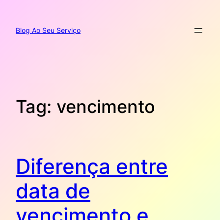
Pular
para
o
Blog Ao Seu Serviço
conteúdo
Tag:
vencimento
Diferença entre
data de
vencimento e