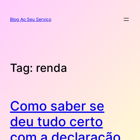
Pular
para
o
Blog Ao Seu Serviço
conteúdo
Tag:
renda
Como saber se
deu tudo certo
com a declaração