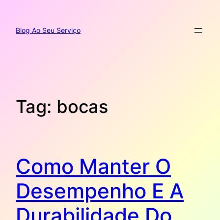
Pular
para
o
Blog Ao Seu Serviço
conteúdo
Tag:
bocas
Como Manter O
Desempenho E A
Durabilidade Do