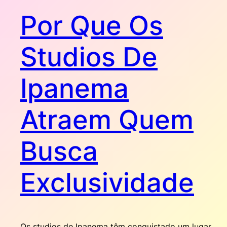
Por Que Os
Studios De
Ipanema
Atraem Quem
Busca
Exclusividade
Os studios de Ipanema têm conquistado um lugar