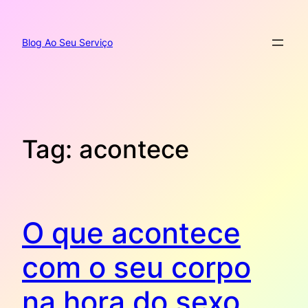
Pular
para
o
Blog Ao Seu Serviço
conteúdo
Tag:
acontece
O que acontece
com o seu corpo
na hora do sexo