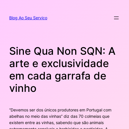
Pular
para
o
Blog Ao Seu Serviço
conteúdo
Sine Qua Non SQN: A
arte e exclusividade
em cada garrafa de
vinho
“Devemos ser dos únicos produtores em Portugal com
abelhas no meio das vinhas” diz das 70 colmeias que
existem entre as vinhas, sabendo que são animais
extremamente sensíveis a herbicidas e pesticidas. A