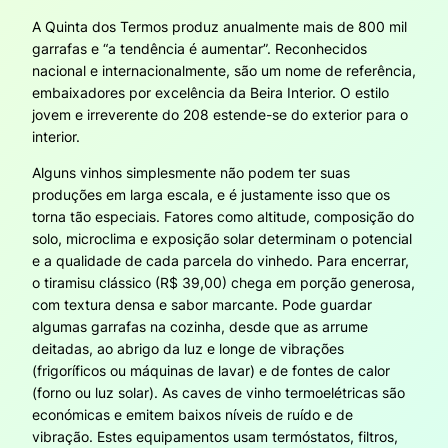
A Quinta dos Termos produz anualmente mais de 800 mil
garrafas e “a tendência é aumentar”. Reconhecidos
nacional e internacionalmente, são um nome de referência,
embaixadores por excelência da Beira Interior. O estilo
jovem e irreverente do 208 estende-se do exterior para o
interior.
Alguns vinhos simplesmente não podem ter suas
produções em larga escala, e é justamente isso que os
torna tão especiais. Fatores como altitude, composição do
solo, microclima e exposição solar determinam o potencial
e a qualidade de cada parcela do vinhedo. Para encerrar,
o tiramisu clássico (R$ 39,00) chega em porção generosa,
com textura densa e sabor marcante. Pode guardar
algumas garrafas na cozinha, desde que as arrume
deitadas, ao abrigo da luz e longe de vibrações
(frigoríficos ou máquinas de lavar) e de fontes de calor
(forno ou luz solar). As caves de vinho termoelétricas são
económicas e emitem baixos níveis de ruído e de
vibração. Estes equipamentos usam termóstatos, filtros,