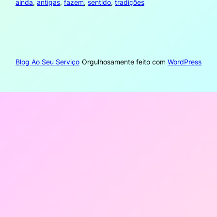
ainda
, 
antigas
, 
fazem
, 
sentido
, 
tradições
Blog Ao Seu Serviço
Orgulhosamente feito com
WordPress