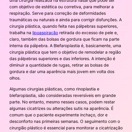
uma cirurgia realizada na estrutura nasal que pode ser
com objetivo de estética ou corretiva, para melhorar a
respiração. Serve para correção de deformidades
traumáticas ou naturais e ainda para corrigir disfunções. A
cirurgia plástica, quando feita nas pálpebras superiores,
trabalha na
lipoaspiração
retirada do excesso de pele e,
claro, também das bolsas de gordura que ficam na parte
interna da pálpebra. A Blefaroplastia é, basicamente, uma
cirurgia plástica que tem o objetivo de remodelar a região
das pálpebras superiores e das inferiores. A intenção é
diminuir a quantidade de rugas, retirar as bolsas de
gordura e dar uma aparência mais jovem em volta dos
olhos.
Algumas cirurgias plásticas, como rinoplastia e
blefaroplastia, são consideradas reversíveis em grande
parte. No entanto, mesmo nesses casos, podem restar
algumas cicatrizes ou alterações sutis na aparência. É
comum que o paciente experimente inchaço, dor e
desconforto nas primeiras semanas. O seguimento com o
cirurgião plástico é essencial para monitorar a cicatrização