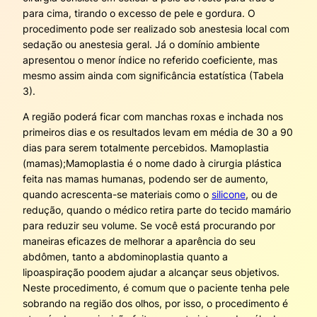
para cima, tirando o excesso de pele e gordura. O
procedimento pode ser realizado sob anestesia local com
sedação ou anestesia geral. Já o domínio ambiente
apresentou o menor índice no referido coeficiente, mas
mesmo assim ainda com significância estatística (Tabela
3).
A região poderá ficar com manchas roxas e inchada nos
primeiros dias e os resultados levam em média de 30 a 90
dias para serem totalmente percebidos. Mamoplastia
(mamas);Mamoplastia é o nome dado à cirurgia plástica
feita nas mamas humanas, podendo ser de aumento,
quando acrescenta-se materiais como o
silicone
, ou de
redução, quando o médico retira parte do tecido mamário
para reduzir seu volume. Se você está procurando por
maneiras eficazes de melhorar a aparência do seu
abdômen, tanto a abdominoplastia quanto a
lipoaspiração poodem ajudar a alcançar seus objetivos.
Neste procedimento, é comum que o paciente tenha pele
sobrando na região dos olhos, por isso, o procedimento é