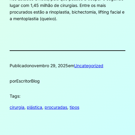
lugar com 1,45 milhão de cirurgias. Entre os mais
procurados estão a rinoplastia, bichectomia, lifting facial e
a mentoplastia (queixo).
Publicado
novembro 29, 2025
em
Uncategorized
por
EscritorBlog
Tags:
cirurgia
, 
plástica
, 
procuradas
, 
tipos