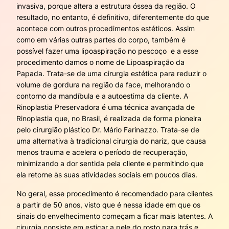
invasiva, porque altera a estrutura óssea da região. O
resultado, no entanto, é definitivo, diferentemente do que
acontece com outros procedimentos estéticos. Assim
como em várias outras partes do corpo, também é
possível fazer uma lipoaspiração no pescoço e a esse
procedimento damos o nome de Lipoaspiração da
Papada. Trata-se de uma cirurgia estética para reduzir o
volume de gordura na região da face, melhorando o
contorno da mandíbula e a autoestima da cliente. A
Rinoplastia Preservadora é uma técnica avançada de
Rinoplastia que, no Brasil, é realizada de forma pioneira
pelo cirurgião plástico Dr. Mário Farinazzo. Trata-se de
uma alternativa à tradicional cirurgia do nariz, que causa
menos trauma e acelera o período de recuperação,
minimizando a dor sentida pela cliente e permitindo que
ela retorne às suas atividades sociais em poucos dias.
No geral, esse procedimento é recomendado para clientes
a partir de 50 anos, visto que é nessa idade em que os
sinais do envelhecimento começam a ficar mais latentes. A
cirurgia consiste em esticar a pele do rosto para trás e