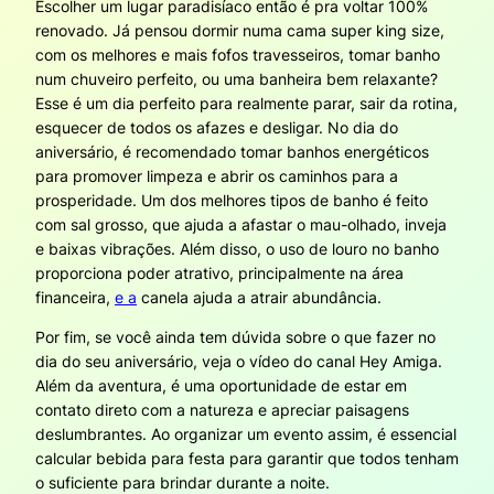
Escolher um lugar paradisíaco então é pra voltar 100%
renovado. Já pensou dormir numa cama super king size,
com os melhores e mais fofos travesseiros, tomar banho
num chuveiro perfeito, ou uma banheira bem relaxante?
Esse é um dia perfeito para realmente parar, sair da rotina,
esquecer de todos os afazes e desligar. No dia do
aniversário, é recomendado tomar banhos energéticos
para promover limpeza e abrir os caminhos para a
prosperidade. Um dos melhores tipos de banho é feito
com sal grosso, que ajuda a afastar o mau-olhado, inveja
e baixas vibrações. Além disso, o uso de louro no banho
proporciona poder atrativo, principalmente na área
financeira,
e a
canela ajuda a atrair abundância.
Por fim, se você ainda tem dúvida sobre o que fazer no
dia do seu aniversário, veja o vídeo do canal Hey Amiga.
Além da aventura, é uma oportunidade de estar em
contato direto com a natureza e apreciar paisagens
deslumbrantes. Ao organizar um evento assim, é essencial
calcular bebida para festa para garantir que todos tenham
o suficiente para brindar durante a noite.