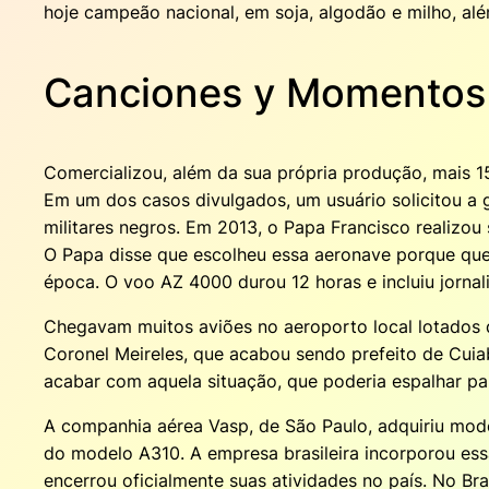
hoje campeão nacional, em soja, algodão e milho, a
Canciones y Momentos
Comercializou, além da sua própria produção, mais 15
Em um dos casos divulgados, um usuário solicitou a 
militares negros. Em 2013, o Papa Francisco realizou 
O Papa disse que escolheu essa aeronave porque quer
época. O voo AZ 4000 durou 12 horas e incluiu jorna
Chegavam muitos aviões no aeroporto local lotados d
Coronel Meireles, que acabou sendo prefeito de Cuia
acabar com aquela situação, que poderia espalhar par
A companhia aérea Vasp, de São Paulo, adquiriu mod
do modelo A310. A empresa brasileira incorporou essa
encerrou oficialmente suas atividades no país. No Br