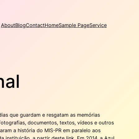
About
Blog
Contact
Home
Sample Page
Service
nal
ídias que guardam e resgatam as memórias
fotografias, documentos, textos, vídeos e outros
aram a história do MIS-PR em paralelo aos
instituição, a partir deste link. Em 2014, a Azul