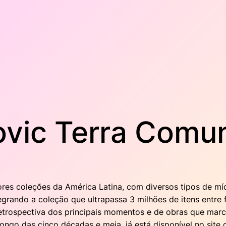
vic Terra Comu
res coleções da América Latina, com diversos tipos de m
egrando a coleção que ultrapassa 3 milhões de itens entre 
retrospectiva dos principais momentos e de obras que marc
go das cinco décadas e meia, já está disponível no site da 