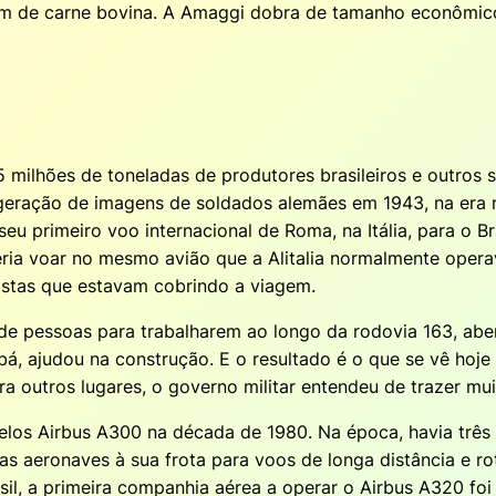
lém de carne bovina. A Amaggi dobra de tamanho econômico
 milhões de toneladas de produtores brasileiros e outros 
geração de imagens de soldados alemães em 1943, na era n
seu primeiro voo internacional de Roma, na Itália, para o B
ia voar no mesmo avião que a Alitalia normalmente operav
listas que estavam cobrindo a viagem.
e pessoas para trabalharem ao longo da rodovia 163, aber
bá, ajudou na construção. E o resultado é o que se vê hoj
a outros lugares, o governo militar entendeu de trazer mu
elos Airbus A300 na década de 1980. Na época, havia trê
s aeronaves à sua frota para voos de longa distância e ro
asil, a primeira companhia aérea a operar o Airbus A320 fo