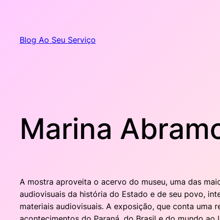
Pular
para
o
Blog Ao Seu Serviço
conteúdo
Marina Abramo
A mostra aproveita o acervo do museu, uma das maio
audiovisuais da história do Estado e de seu povo, int
materiais audiovisuais. A exposição, que conta uma 
acontecimentos do Paraná, do Brasil e do mundo ao lon