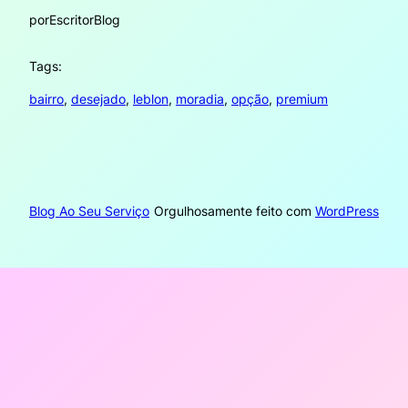
por
EscritorBlog
Tags:
bairro
, 
desejado
, 
leblon
, 
moradia
, 
opção
, 
premium
Blog Ao Seu Serviço
Orgulhosamente feito com
WordPress