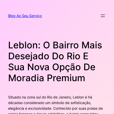
Pular
para
o
Blog Ao Seu Serviço
conteúdo
Leblon: O Bairro Mais
Desejado Do Rio E
Sua Nova Opção De
Moradia Premium
Situado na zona sul do Rio de Janeiro, Leblon é há
décadas considerado um símbolo de sofisticação,
elegância e exclusividade. Conhecido por suas praias de
areias brancas e águas cristalinas, o bairro conquistou