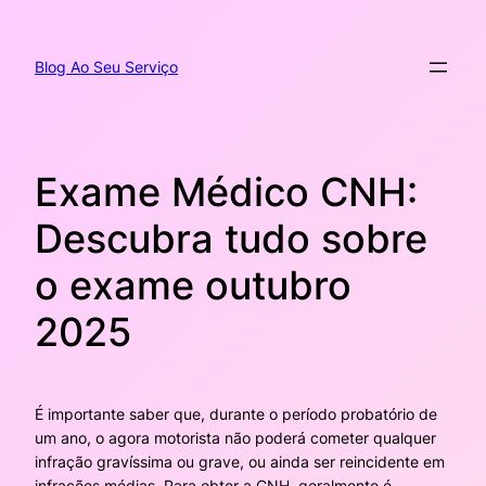
Pular
para
o
Blog Ao Seu Serviço
conteúdo
Exame Médico CNH:
Descubra tudo sobre
o exame outubro
2025
É importante saber que, durante o período probatório de
um ano, o agora motorista não poderá cometer qualquer
infração gravíssima ou grave, ou ainda ser reincidente em
infrações médias. Para obter a CNH, geralmente é