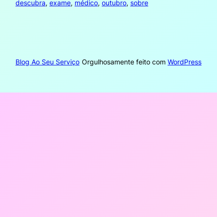
descubra
, 
exame
, 
médico
, 
outubro
, 
sobre
Blog Ao Seu Serviço
Orgulhosamente feito com
WordPress