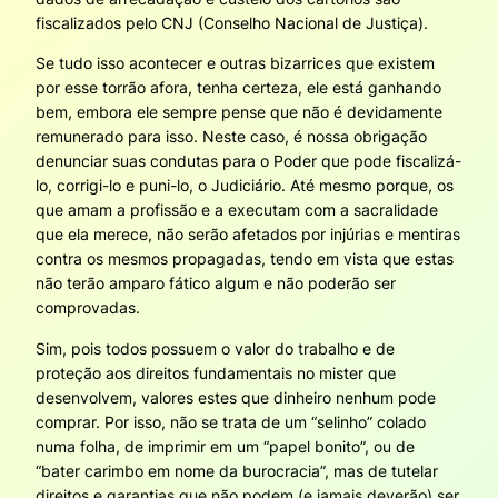
fiscalizados pelo CNJ (Conselho Nacional de Justiça).
Se tudo isso acontecer e outras bizarrices que existem
por esse torrão afora, tenha certeza, ele está ganhando
bem, embora ele sempre pense que não é devidamente
remunerado para isso. Neste caso, é nossa obrigação
denunciar suas condutas para o Poder que pode fiscalizá-
lo, corrigi-lo e puni-lo, o Judiciário. Até mesmo porque, os
que amam a profissão e a executam com a sacralidade
que ela merece, não serão afetados por injúrias e mentiras
contra os mesmos propagadas, tendo em vista que estas
não terão amparo fático algum e não poderão ser
comprovadas.
Sim, pois todos possuem o valor do trabalho e de
proteção aos direitos fundamentais no mister que
desenvolvem, valores estes que dinheiro nenhum pode
comprar. Por isso, não se trata de um “selinho” colado
numa folha, de imprimir em um “papel bonito”, ou de
“bater carimbo em nome da burocracia”, mas de tutelar
direitos e garantias que não podem (e jamais deverão) ser