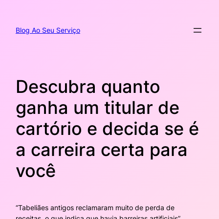
Pular
para
o
Blog Ao Seu Serviço
conteúdo
Descubra quanto
ganha um titular de
cartório e decida se é
a carreira certa para
você
“Tabeliães antigos reclamaram muito de perda de
receitas, o que indica que havia barreiras artificiais”,