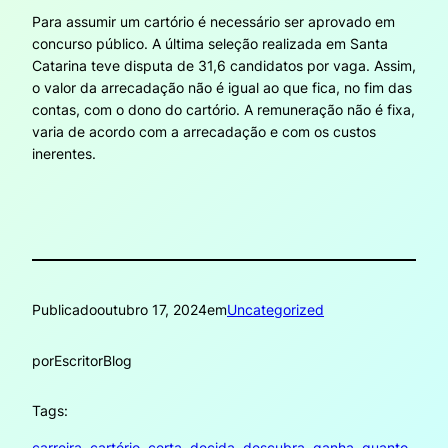
Para assumir um cartório é necessário ser aprovado em
concurso público. A última seleção realizada em Santa
Catarina teve disputa de 31,6 candidatos por vaga. Assim,
o valor da arrecadação não é igual ao que fica, no fim das
contas, com o dono do cartório. A remuneração não é fixa,
varia de acordo com a arrecadação e com os custos
inerentes.
Publicado
outubro 17, 2024
em
Uncategorized
por
EscritorBlog
Tags:
carreira
, 
cartório
, 
certa
, 
decida
, 
descubra
, 
ganha
, 
quanto
, 