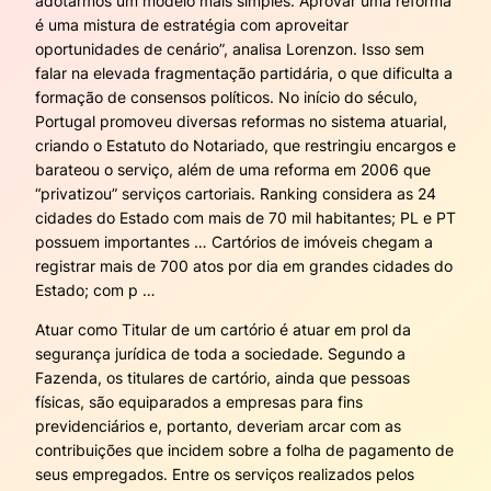
adotarmos um modelo mais simples. Aprovar uma reforma
é uma mistura de estratégia com aproveitar
oportunidades de cenário”, analisa Lorenzon. Isso sem
falar na elevada fragmentação partidária, o que dificulta a
formação de consensos políticos. No início do século,
Portugal promoveu diversas reformas no sistema atuarial,
criando o Estatuto do Notariado, que restringiu encargos e
barateou o serviço, além de uma reforma em 2006 que
“privatizou” serviços cartoriais. Ranking considera as 24
cidades do Estado com mais de 70 mil habitantes; PL e PT
possuem importantes … Cartórios de imóveis chegam a
registrar mais de 700 atos por dia em grandes cidades do
Estado; com p …
Atuar como Titular de um cartório é atuar em prol da
segurança jurídica de toda a sociedade. Segundo a
Fazenda, os titulares de cartório, ainda que pessoas
físicas, são equiparados a empresas para fins
previdenciários e, portanto, deveriam arcar com as
contribuições que incidem sobre a folha de pagamento de
seus empregados. Entre os serviços realizados pelos