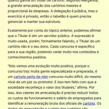
quanto ganha um titular de cartório. Segundo Margarida,
a grande arrecadação dos cartórios maiores é
proporcional às despesas. A delegação é pública, mas o
exercício é privado, então o tabelião é quem precisa
gerenciar e manter sua estrutura.
Exatamente por conta do tópico anterior, podemos afirmar
que o Titular é sim um servidor público. A expressão é
muito usada, porém, formalmente falando, o Titular de um
cartório não é o seu dono. Cada concurso é específico
para a sua região, podendo variar muito nos conteúdos e
conhecimentos pedidos.
“Nós vemos uma evolução muito positiva, porque o
concurso traz muita gente especializada e preparada, é
um
cartorio perto de mim
concurso muito difícil, do mesmo
nível de um juiz ou promotor. E isso tem feito com que a
sociedade reconheça o valor dos titulares,” afirma. Por
isso, dos valores de arrecadação é preciso reduzir todos
os custos de funcionamento e salário de empregados para
identificar a remuneração bruta dos oficiais de
cartório
. Os
dados de arrecadação e custeio dos cartórios são