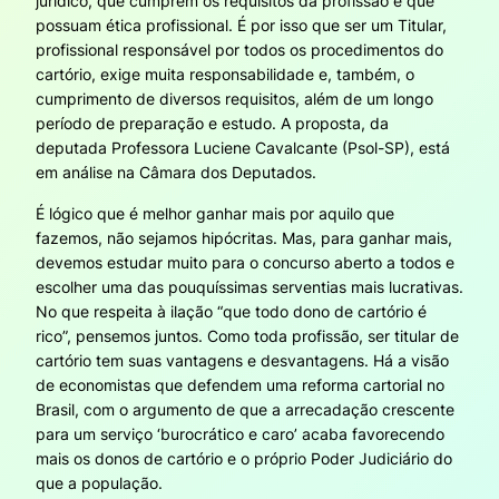
jurídico, que cumprem os requisitos da profissão e que
possuam ética profissional. É por isso que ser um Titular,
profissional responsável por todos os procedimentos do
cartório, exige muita responsabilidade e, também, o
cumprimento de diversos requisitos, além de um longo
período de preparação e estudo. A proposta, da
deputada Professora Luciene Cavalcante (Psol-SP), está
em análise na Câmara dos Deputados.
É lógico que é melhor ganhar mais por aquilo que
fazemos, não sejamos hipócritas. Mas, para ganhar mais,
devemos estudar muito para o concurso aberto a todos e
escolher uma das pouquíssimas serventias mais lucrativas.
No que respeita à ilação “que todo dono de cartório é
rico”, pensemos juntos. Como toda profissão, ser titular de
cartório tem suas vantagens e desvantagens. Há a visão
de economistas que defendem uma reforma cartorial no
Brasil, com o argumento de que a arrecadação crescente
para um serviço ‘burocrático e caro’ acaba favorecendo
mais os donos de cartório e o próprio Poder Judiciário do
que a população.