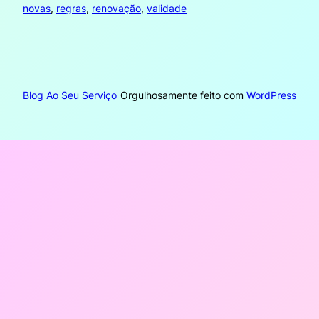
novas
, 
regras
, 
renovação
, 
validade
Blog Ao Seu Serviço
Orgulhosamente feito com
WordPress