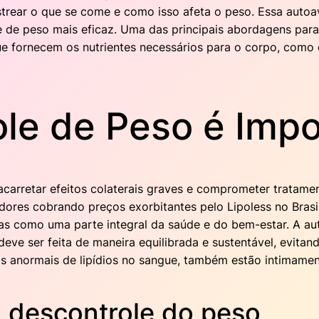
rastrear o que se come e como isso afeta o peso. Essa aut
de peso mais eficaz. Uma das principais abordagens para o
e fornecem os nutrientes necessários para o corpo, como c
ole de Peso é Imp
carretar efeitos colaterais graves e comprometer tratamen
res cobrando preços exorbitantes pelo Lipoless no Brasil
as como uma parte integral da saúde e do bem-estar. A 
deve ser feita de maneira equilibrada e sustentável, evit
veis anormais de lipídios no sangue, também estão intimame
 descontrole do peso