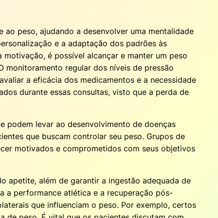
o e ao peso, ajudando a desenvolver uma mentalidade
personalização e a adaptação dos padrões às
a motivação, é possível alcançar e manter um peso
O monitoramento regular dos níveis de pressão
a avaliar a eficácia dos medicamentos e a necessidade
ados durante essas consultas, visto que a perda de
, que podem levar ao desenvolvimento de doenças
acientes que buscam controlar seu peso. Grupos de
ecer motivados e comprometidos com seus objetivos
o apetite, além de garantir a ingestão adequada de
 a performance atlética e a recuperação pós-
olaterais que influenciam o peso. Por exemplo, certos
a de peso. É vital que os pacientes discutam com