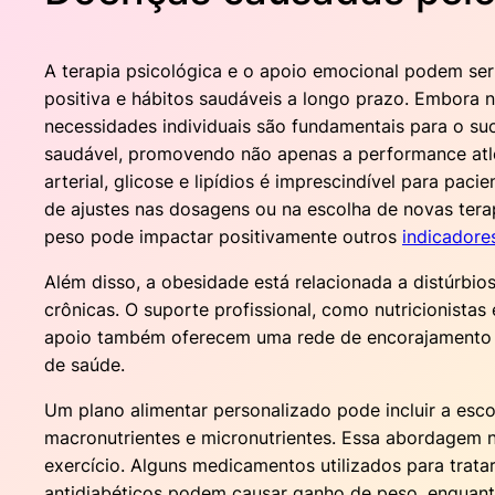
A terapia psicológica e o apoio emocional podem ser
positiva e hábitos saudáveis a longo prazo. Embora 
necessidades individuais são fundamentais para o su
saudável, promovendo não apenas a performance atlé
arterial, glicose e lipídios é imprescindível para p
de ajustes nas dosagens ou na escolha de novas tera
peso pode impactar positivamente outros
indicadore
Além disso, a obesidade está relacionada a distúrbio
crônicas. O suporte profissional, como nutricionista
apoio também oferecem uma rede de encorajamento e
de saúde.
Um plano alimentar personalizado pode incluir a esc
macronutrientes e micronutrientes. Essa abordagem 
exercício. Alguns medicamentos utilizados para tratar
antidiabéticos podem causar ganho de peso, enquant