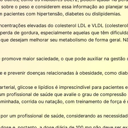
 sobre o peso e considerem essa informação ao planejar s
m pacientes com hipertensão, diabetes ou dislipidemias.
entrações elevadas do colesterol LDL e VLDL (colesterol r
erda de gordura, especialmente aquelas que têm dificuldad
 que desejam melhorar seu metabolismo de forma geral. Nã
e promove maior saciedade, o que pode auxiliar na gestão 
 e prevenir doenças relacionadas à obesidade, como diabe
terial, glicose e lipídios é imprescindível para pacientes
r um profissional de saúde que avalie o grau de compressã
minhada, corrida ou natação, com treinamento de força é
or um profissional de saúde, considerando as necessidade
dose e, portanto, a dose diária de 100 mg não deve ser ex