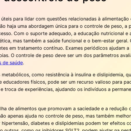
 úteis para lidar com questões relacionadas à alimentaçã
não haja uma abordagem única para o controle de peso, a 
cesso. Com o suporte adequado, a educação nutricional e 
tica, mas também a saúde funcional e o bem-estar geral. 
acientes em tratamento contínuo. Exames periódicos ajudam 
pias. O controle de peso deve ser um dos parâmetros avali
s de saúde
.
s metabólicos, como resistência à insulina e dislipidemia
s e educadores físicos, pode ser um recurso valioso para p
 troca de experiências, ajudando os indivíduos a perman
olha de alimentos que promovam a saciedade e a redução d
não apenas ajuda no controle de peso, mas também melhora
 hipertensão, diabetes e dislipidemias podem ter efeitos c
o outros, como os inibidores SGLT2, podem ajudar na perd