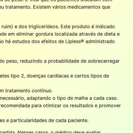
eu tratamento. Existem vários medicamentos que
uim) e dos triglicerídeos. Este produto é indicado
e em eliminar gordura localizada através de dieta e
o há estudos dos efeitos de Lipless® administrado
do peso, reduzindo a probabilidade de sobrecarregar
tes tipo 2, doenças cardíacas e certos tipos de
 em tratamento contínuo.
o necessário, adaptando o tipo de malha a cada caso.
 recomendada para otimizar os resultados e promover
s e particularidades de cada paciente.
cedida. Nesses casos, o médico deve avaliar