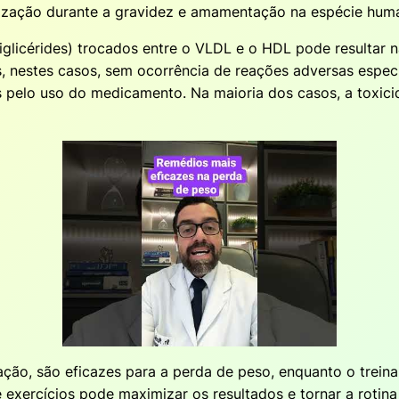
ização durante a gravidez e amamentação na espécie human
triglicérides) trocados entre o VLDL e o HDL pode resultar 
 nestes casos, sem ocorrência de reações adversas específ
 pelo uso do medicamento. Na maioria dos casos, a toxici
ação, são eficazes para a perda de peso, enquanto o trei
 exercícios pode maximizar os resultados e tornar a roti